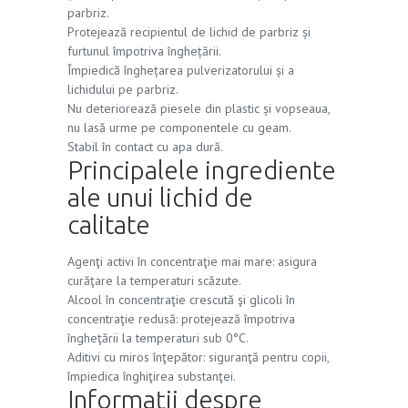
parbriz.
Protejează recipientul de lichid de parbriz și
furtunul împotriva înghețării.
Împiedică înghețarea pulverizatorului și a
lichidului pe parbriz.
Nu deteriorează piesele din plastic și vopseaua,
nu lasă urme pe componentele cu geam.
Stabil în contact cu apa dură.
Principalele ingrediente
ale unui lichid de
calitate
Agenţi activi în concentraţie mai mare: asigura
curăţare la temperaturi scăzute.
Alcool în concentraţie crescută şi glicoli în
concentraţie redusă: protejează împotriva
îngheţării la temperaturi sub 0°C.
Aditivi cu miros înţepător: siguranţă pentru copii,
împiedica înghiţirea substanţei.
Informaţii despre