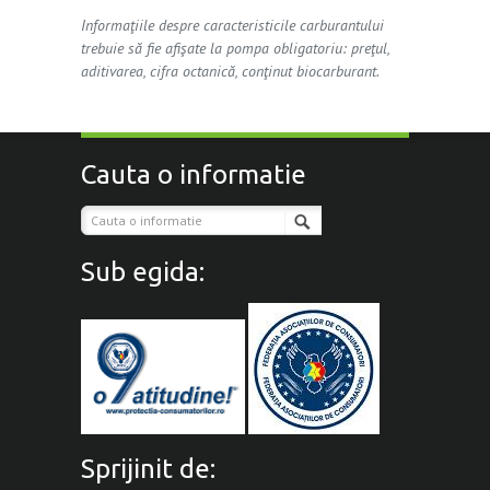
Informaţiile despre caracteristicile carburantului
trebuie să fie afişate la pompa obligatoriu: preţul,
aditivarea, cifra octanică, conţinut biocarburant.
Cauta o informatie
Sub egida:
Sprijinit de: